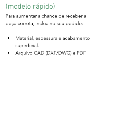
(modelo rápido)
Para aumentar a chance de receber a 
peça correta, inclua no seu pedido:
Material, espessura e acabamento 
superficial.
Arquivo CAD (DXF/DWG) e PDF 
cotado com notas.
Tolerâncias dimensionais e de 
ângulo.
Exigência de bordas sem rebarbas 
cortantes.
Quantidade, prazo e condição de 
entrega na RMC.
Comprando na RMC: por 
que proximidade ajuda 