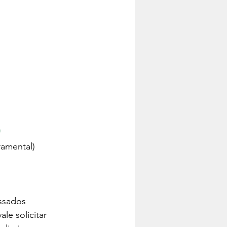
)
ramental)
assados
e solicitar 