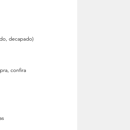
ado, decapado)
ra, confira 
as