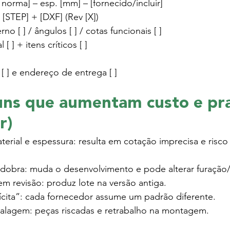
+ norma] – esp. [mm] – [fornecido/incluir]
[STEP] + [DXF] (Rev [X])
rno [ ] / ângulos [ ] / cotas funcionais [ ]
 [ ] + itens críticos [ ]
[ ] e endereço de entrega [ ]
ns que aumentam custo e pra
r)
terial e espessura: resulta em cotação imprecisa e risc
e dobra: muda o desenvolvimento e pode alterar furação
em revisão: produz lote na versão antiga.
lícita”: cada fornecedor assume um padrão diferente.
alagem: peças riscadas e retrabalho na montagem.