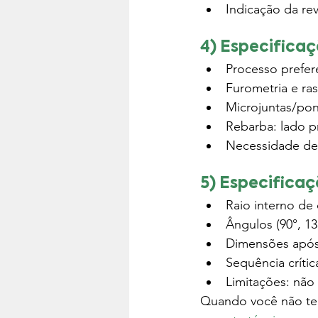
Indicação da rev
4) Especificaç
Processo prefere
Furometria e ra
Microjuntas/po
Rebarba: lado pr
Necessidade de 
5) Especificaç
Raio interno de 
Ângulos (90°, 13
Dimensões após
Sequência crític
Limitações: não
Quando você não tem 