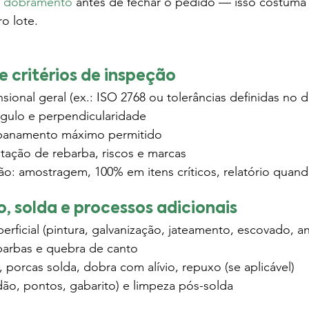
ra dobramento
 antes de fechar o pedido — isso costuma 
o lote.
 e critérios de inspeção
sional geral (ex.: ISO 2768 ou tolerâncias definidas no 
ngulo e perpendicularidade
panamento máximo permitido
itação de rebarba, riscos e marcas
ão: amostragem, 100% em itens críticos, relatório quan
, solda e processos adicionais
rficial (pintura, galvanização, jateamento, escovado, a
arbas e quebra de canto
, porcas solda, dobra com alívio, repuxo (se aplicável)
dão, pontos, gabarito) e limpeza pós-solda