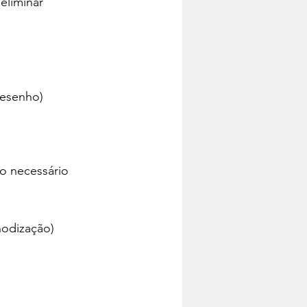
eliminar 
desenho)
do necessário
nodização)