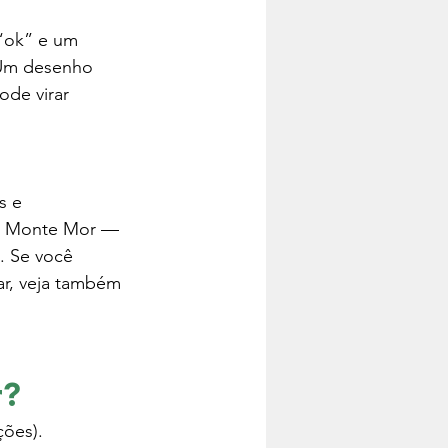
“ok” e um 
 Um desenho 
ode virar 
s e 
e Monte Mor — 
. Se você 
r, veja também 
r?
ções).