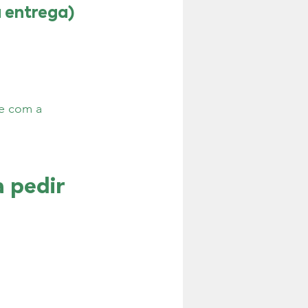
a entrega)
le com a 
 pedir 