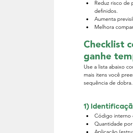
Reduz risco de p
definidos.
Aumenta previsib
Melhora compara
Checklist 
ganhe tem
Use a lista abaixo c
mais itens você pree
sequência de dobra.
1) Identificaç
Código interno 
Quantidade por 
Aplicação (estru