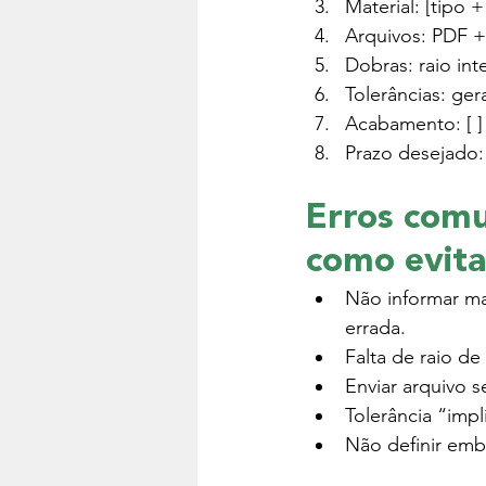
Material: [tipo 
Arquivos: PDF + 
Dobras: raio inte
Tolerâncias: geral
Acabamento: [ ]
Prazo desejado: 
Erros comu
como evita
Não informar ma
errada.
Falta de raio d
Enviar arquivo s
Tolerância “imp
Não definir emb