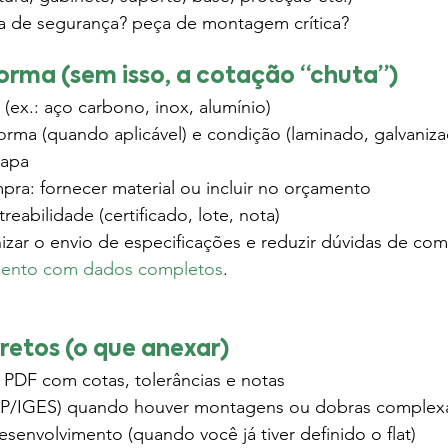
ça de segurança? peça de montagem crítica?
norma (sem isso, a cotação “chuta”)
 (ex.: aço carbono, inox, alumínio)
orma (quando aplicável) e condição (laminado, galvaniz
hapa
ra: fornecer material ou incluir no orçamento
reabilidade (certificado, lote, nota)
zar o envio de especificações e reduzir dúvidas de comp
amento com dados completos
.
rretos (o que anexar)
DF com cotas, tolerâncias e notas
EP/IGES) quando houver montagens ou dobras complex
nvolvimento (quando você já tiver definido o flat)