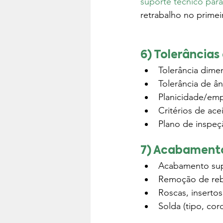
suporte técnico pa
retrabalho no primeir
6) Tolerâncias
Tolerância dimen
Tolerância de â
Planicidade/em
Critérios de ace
Plano de inspeç
7) Acabamento
Acabamento supe
Remoção de reb
Roscas, insertos
Solda (tipo, cor