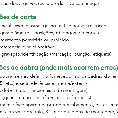
isão dos arquivos (evita produzir versão antiga)
ões de corte
ncial (laser, plasma, guilhotina) se houver restrição
sgos: diâmetros, posições, oblongos e recortes
nteamento permitido ou proibido
eferencial e nível aceitável
gravação/identificação (marcação, punção, etiqueta)
ões de dobra (onde mais ocorrem erros
dobra (se não definir, o fornecedor aplica padrão do fer
5° etc.) e se a referência é interna/externa
 dobra (cotas funcionais e de montagem)
a (quando a ordem influencia interferências)
 marcar face aparente, proteger acabamento, evitar am
certeza sobre raio, K-factor ou folgas de montagem, val