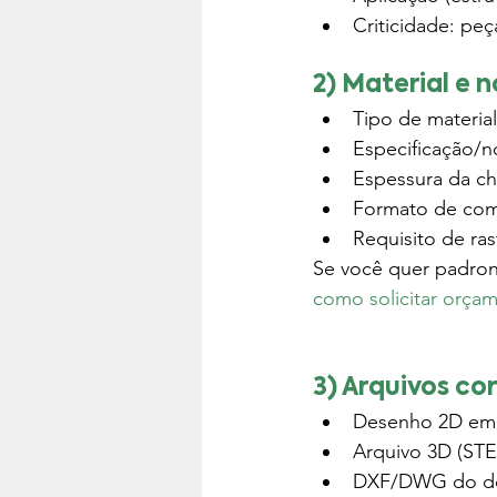
Criticidade: pe
2) Material e 
Tipo de material
Especificação/n
Espessura da c
Formato de comp
Requisito de rast
Se você quer padroni
como solicitar orç
3) Arquivos co
Desenho 2D em P
Arquivo 3D (ST
DXF/DWG do dese