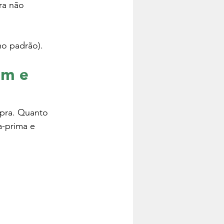
ra não 
o padrão).
im e 
mpra. Quanto 
a-prima e 