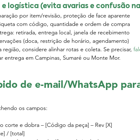
 logística (evita avarias e confusão n
ração por item/revisão, proteção de face aparente
etiqueta com código, quantidade e ordem de compra
rega: retirada, entrega local, janela de recebimento
rvações (doca, restrição de horário, agendamento)
 região, considere alinhar rotas e coleta. Se precisar, 
fa
ar entrega em Campinas, Sumaré ou Monte Mor.
ido de e-mail/WhatsApp para
nchendo os campos:
o corte e dobra – [Código da peça] – Rev [X]
] / [total]