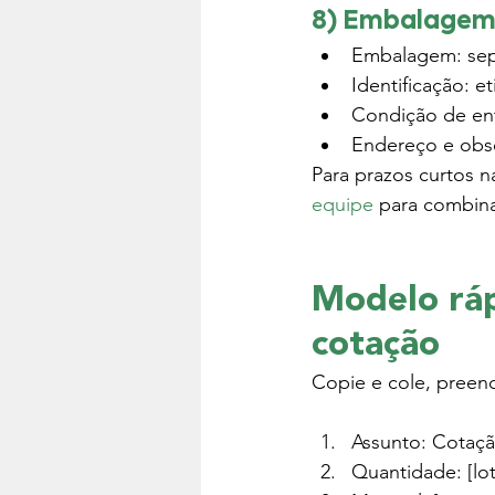
8) Embalagem e
Embalagem: sepa
Identificação: 
Condição de ent
Endereço e obse
Para prazos curtos na
equipe
 para combin
Modelo ráp
cotação
Copie e cole, pree
Assunto: Cotaçã
Quantidade: [lote