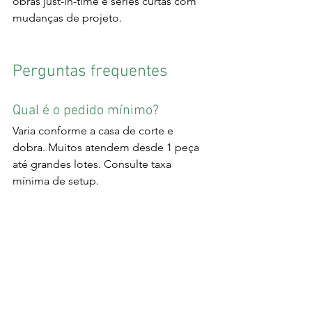
obras just-in-time e séries curtas com 
mudanças de projeto.
Perguntas frequentes
Qual é o pedido mínimo?
Varia conforme a casa de corte e 
dobra. Muitos atendem desde 1 peça 
até grandes lotes. Consulte taxa 
mínima de setup.
Quais espessuras são comuns?
Laser: aproximadamente 0,8–12 mm 
(dependendo da potência e do 
material). Plasma/oxicorte: espessuras 
maiores. Dobra depende da 