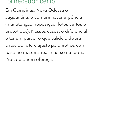
fornecedor certo
Em Campinas, Nova Odessa e 
Jaguariúna, é comum haver urgência 
(manutenção, reposição, lotes curtos e 
protótipos). Nesses casos, o diferencial 
é ter um parceiro que valide a dobra 
antes do lote e ajuste parâmetros com 
base no material real, não só na teoria. 
Procure quem ofereça:
Validação com peça piloto e 
inspeção dimensional;
Ferramental adequado para 
diferentes raios e geometrias;
Controle de repetibilidade para 
lotes;
Suporte para ajustes de projeto 
(alívios, distâncias mínimas, 
sequência de dobras).