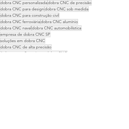
dobra CNC personalizada
dobra CNC de precisão
dobra CNC para design
dobra CNC sob medida
dobra CNC para construção civil
dobra CNC ferroviária
dobra CNC alumínio
dobra CNC naval
dobra CNC automobilística
empresa de dobra CNC SP
soluções em dobra CNC
dobra CNC de alta precisão
Anhanguera Corte Laser dobra CNC
fornecedor de dobra CNC Campinas
dobra CNC para arquitetura
empresa de dobra metálica Campinas
dobra CNC aço carbono
serviços de dobra CNC
dobra CNC aeronáutica
dobra CNC Campinas e região