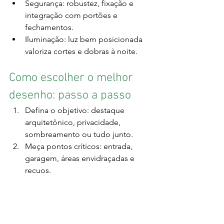
Segurança: robustez, fixação e 
integração com portões e 
fechamentos.
Iluminação: luz bem posicionada 
valoriza cortes e dobras à noite.
Como escolher o melhor 
desenho: passo a passo
Defina o objetivo: destaque 
arquitetônico, privacidade, 
sombreamento ou tudo junto.
Meça pontos críticos: entrada, 
garagem, áreas envidraçadas e 
recuos.
Escolha o padrão: geométrico, 
orgânico ou minimalista (de 
acordo com o estilo da casa).
Decida o volume: plano, semi-