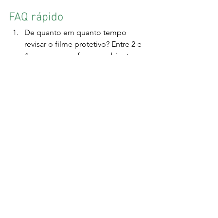
FAQ rápido
De quanto em quanto tempo 
revisar o filme protetivo? Entre 2 e 
4 semanas, conforme ambiente e 
manuseio.
Posso lavar inox com 
desengraxante comum? Prefira 
neutros sem cloretos para evitar 
manchas e corrosão sob tensão.
Empenou após transporte, e 
agora? Inspecione, registre, e 
acione retrabalho com gabarito; 
revise embalagem e amarração.
Próximo passo
Precisa garantir o desempenho das 
suas chapas dobradas na RMC? Solicite 