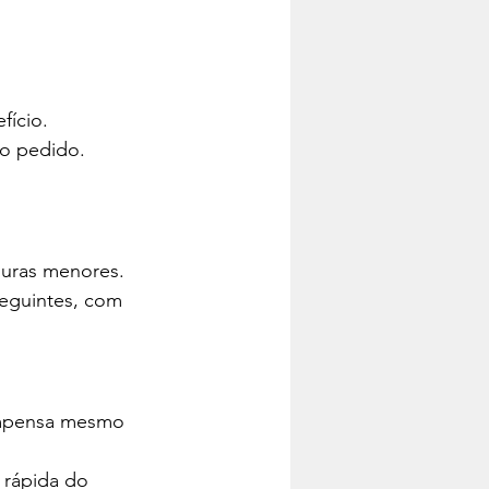
fício.
do pedido.
suras menores.
eguintes, com 
ompensa mesmo 
 rápida do 