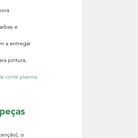
hora 
arbas e 
m a entregar 
a pintura, 
e corte plasma 
peças 
tenção), o 