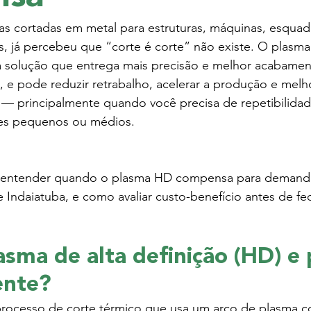
 cortadas em metal para estruturas, máquinas, esquadri
s, já percebeu que “corte é corte” não existe. O plasma 
a solução que entrega mais precisão e melhor acabamen
 e pode reduzir retrabalho, acelerar a produção e melh
 — principalmente quando você precisa de repetibilidad
mes pequenos ou médios.
ai entender quando o plasma HD compensa para demand
 Indaiatuba, e como avaliar custo-benefício antes de f
asma de alta definição (HD) e 
ente?
ocesso de corte térmico que usa um arco de plasma c