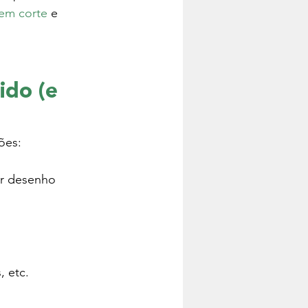
 em corte
 e 
ido (e 
ões:
r desenho 
, etc.