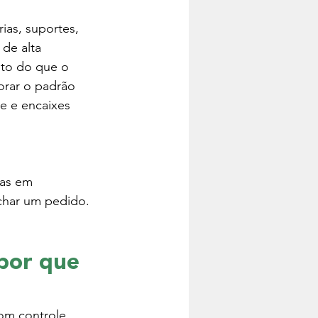
as, suportes, 
de alta 
to do que o 
orar o padrão 
e e encaixes 
as em 
echar um pedido.
por que 
om controle 