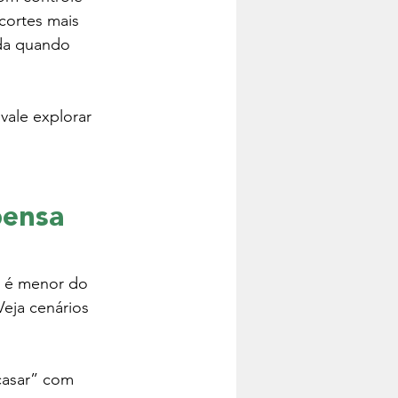
cortes mais 
da quando 
vale explorar 
pensa 
 é menor do 
eja cenários 
casar” com 