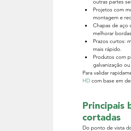
outras partes s
Projetos com mu
montagem e red
Chapas de aço c
melhorar bordas
Prazos curtos: 
mais rápido.
Produtos com pa
galvanização ou
Para validar rapidame
HD
 com base em des
Principais
cortadas
Do ponto de vista do