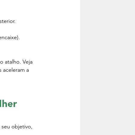
erior.
encaixe).
 atalho. Veja 
s aceleram a 
lher 
seu objetivo, 