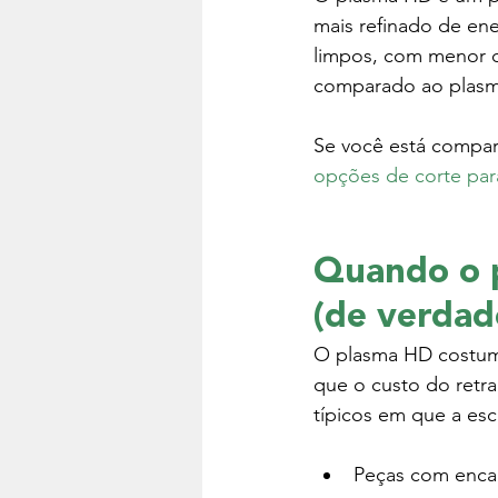
mais refinado de ener
limpos, com menor c
comparado ao plas
Se você está compara
opções de corte par
Quando o p
(de verdad
O plasma HD costum
que o custo do retr
típicos em que a esc
Peças com encai