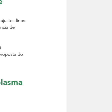
e 
justes finos. 
ncia de 
) 
proposta do 
plasma 