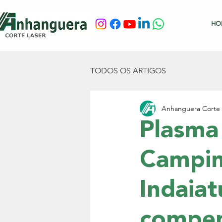
HO
TODOS OS ARTIGOS
Anhanguera Corte 
Plasma 
Campin
Indaiat
compe