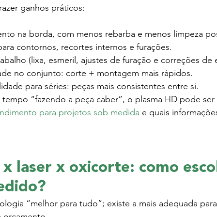
razer ganhos práticos:
nto na borda, com menos rebarba e menos limpeza post
ara contornos, recortes internos e furações.
balho (lixa, esmeril, ajustes de furação e correções de 
ade no conjunto: corte + montagem mais rápidos.
lidade para séries: peças mais consistentes entre si.
 tempo “fazendo a peça caber”, o plasma HD pode ser o
ndimento para projetos sob medida
 e quais informaçõe
x laser x oxicorte: como esco
edido?
logia “melhor para tudo”; existe a mais adequada para 
e orçamento.