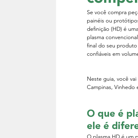
Se você compra peças
painéis ou protótipo
definição (HD) é um
plasma convencional,
final do seu produto
confiáveis em volu
Neste guia, você v
Campinas, Vinhedo e
O que é pl
ele é difer
O plasma HD é um pr