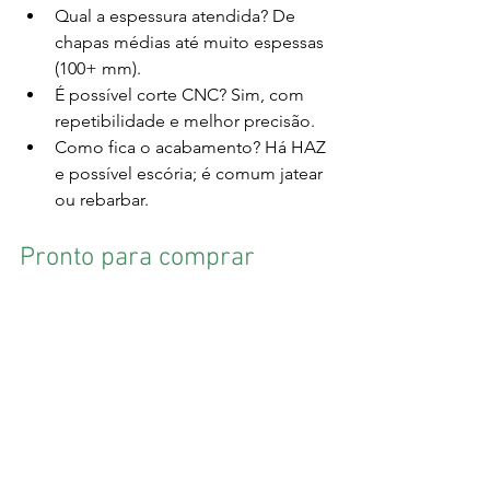
Qual a espessura atendida? De 
chapas médias até muito espessas 
(100+ mm).
É possível corte CNC? Sim, com 
repetibilidade e melhor precisão.
Como fica o acabamento? Há HAZ 
e possível escória; é comum jatear 
ou rebarbar.
Pronto para comprar 
oxicorte?
Atendemos Campinas, Americana e 
Hortolândia com corte CNC, chanfro e 
prazos ágeis. Envie seu desenho 
(DXF/DWG), material e quantidade 
para receber um orçamento em até 24–
48h.